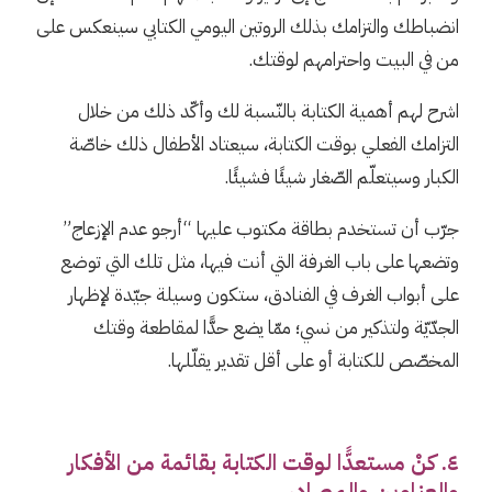
انضباطك والتزامك بذلك الروتين اليومي الكتابي سينعكس على
من في البيت واحترامهم لوقتك.
اشرح لهم أهمية الكتابة بالنّسبة لك وأكّد ذلك من خلال
التزامك الفعلي بوقت الكتابة، سيعتاد الأطفال ذلك خاصّة
الكبار وسيتعلّم الصّغار شيئًا فشيئًا.
جرّب أن تستخدم بطاقة مكتوب عليها “أرجو عدم الإزعاج”
وتضعها على باب الغرفة التي أنت فيها، مثل تلك التي توضع
على أبواب الغرف في الفنادق، ستكون وسيلة جيّدة لإظهار
الجدّيّة ولتذكير من نسي؛ ممّا يضع حدًّا لمقاطعة وقتك
المخصّص للكتابة أو على أقل تقدير يقلّلها.
٤. كنْ مستعدًّا لوقت الكتابة بقائمة من الأفكار
والعناوين والمصادر