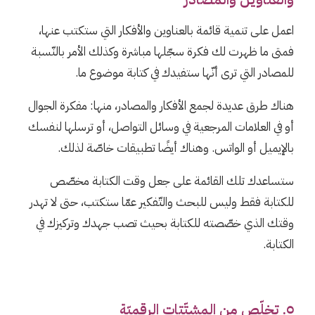
اعمل على تنمية قائمة بالعناوين والأفكار التي ستكتب عنها،
فمتى ما ظهرت لك فكرة سجّلها مباشرة وكذلك الأمر بالنّسبة
للمصادر التي ترى أنّها ستفيدك في كتابة موضوع ما.
هناك طرق عديدة لجمع الأفكار والمصادر، منها: مفكرة الجوال
أو في العلامات المرجعية في وسائل التواصل، أو ترسلها لنفسك
بالإيميل أو الواتس. وهناك أيضًا تطبيقات خاصّة لذلك.
ستساعدك تلك القائمة على جعل وقت الكتابة مخصّص
للكتابة فقط وليس للبحث والتّفكير عمّا ستكتب، حتى لا تهدر
وقتك الذي خصّصته للكتابة بحيث تصب جهدك وتركيزك في
الكتابة.
٥. تخلّص من المشتّتات الرقميّة