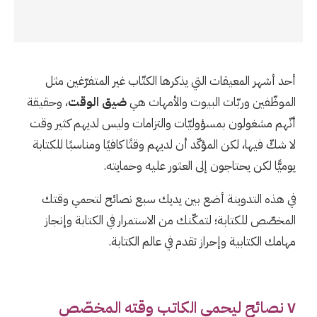
أحد أشهر المعيقات التي يذكرها الكتّاب غير المتفرّغين مثل
الموظّفين وربّات البيوت والأمهات هي
ضيق الوقت
، وحقيقة
أنّهم مشغولون بمسؤوليّات والتزامات وليس لديهم كثير وقت
لا شكّ فيها، لكن المؤكّد أن لديهم وقتًا كافيًا ومناسبًا للكتابة
يوميًّا لكن يحتاجون إلى العثور عليه وحمايته.
في هذه التدوينة أضع بين يديك سبع نصائح لتحمي وقتك
المخصّص للكتابة؛ لتمكّنك من الاستمرار في الكتابة وإنجاز
مهامك الكتابية وإحراز تقدم في عالم الكتابة.
٧ نصائح ليحمي الكاتب وقته المخصّص