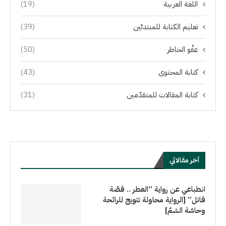
اللغة العربية
(19)
تعليم الكتابة للمبتدئين
(39)
عفْو الخاطر
(50)
كتابة المحتوى
(43)
كتابة المقالات للمتقدّمين
(31)
آخر مقالاتي
انطباعي عن رواية “العطر .. قصّة
قاتل” [الرواية محاولة تتويج للرائحة
وحاسّة الشمّ]