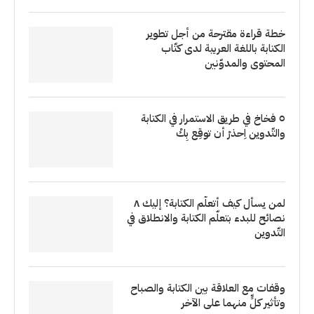
خطة قراءة مقترحة من أجل تطوير
الكتابة باللغة العربية لدى كتّاب
المحتوى والمدوّنين
٥ فخاخ في طريق الاستمرار في الكتابة
والتّدوين اِحذرْ أن توقِع بِكْ
لمن يسأل كيف أتعلّم الكتابة؟ إليك ٨
نصائح للبدء بتعلّم الكتابة والانطلاق في
التّدوين
وقفات مع العلاقة بين الكتابة والصباح
وتأثير كلٍّ منهما على الآخر