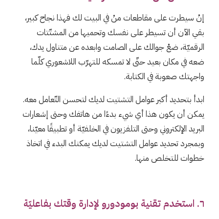
إنْ سيطرت على مقاطعات منْ في البيت لك فهذا نجاح كبير،
بقي الآن أن تسيطر على نفسك وتحميها من المشتّتات
الرقميّة، ضعْ جوالك على الصامت وابعده عن متناول يدك،
ضعه في مكان بعيد حتّى لا تمسكه للتهرّب اللاشعوري كلّما
واجهتك صعوبة في الكتابة.
ابدأ بتحديد أكبر عوامل التشتيت لديك لتحسن التّعامل معه.
يمكن أن يكون هذا أي شيء بدءًا من هاتفك وحتى إشعارات
البريد الإلكتروني وحتى التلفزيون في الخلفيّة أو تطبيقًا معيّنا،
وبمجرد تحديد عوامل التشتيت لديك يمكنك البدء في اتخاذ
خطوات للتخلص منها.
٦. استخدم تقنية بومودورو لإدارة وقتك بفاعليّة