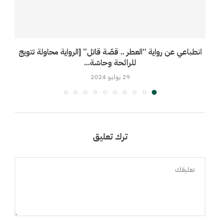
انطباعي عن رواية “العطر .. قصّة قاتل” [الرواية محاولة تتويج
خ
للرائحة وحاسّة...
29 يوليو 2024
ترك تعليق