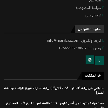
نبذة عني
سياسة الخصوصية
تواصل معي
معلومات التواصل
البريد الإلكتروني: info@marybaz.com
واتس أب: 966555718067+
آخر المقالات
انطباعي عن رواية “العطر .. قصّة قاتل” [الرواية محاولة تتويج للرائحة وحاسّة
الشمّ]
خطة قراءة مقترحة من أجل تطوير الكتابة باللغة العربية لدى كتّاب المحتوى
والمدوّنين