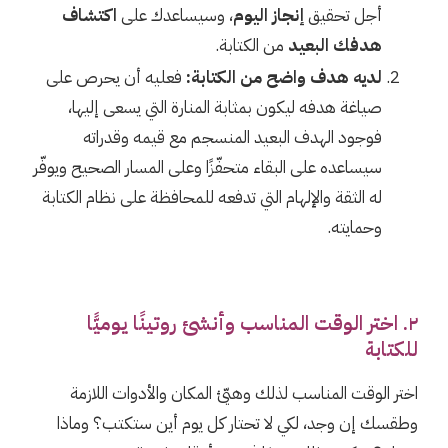
أجل تحقيق
إنجاز اليوم
، وسيساعدك على
اكتشاف
هدفك البعيد
من الكتابة.
لديه هدف واضح من الكتابة:
فعليه أن يحرص على
صياغة هدفه ليكون بمثابة المنارة التي يسعى إليها،
فوجود الهدف البعيد المنسجم مع قيمه وقدراته
سيساعده على البقاء متحفّزًا وعلى المسار الصحيح ويوفّر
له الثقة والإلهام التي تدفعه للمحافظة على نظام الكتابة
وحمايته.
٢. اختر الوقت المناسب وأنشئ روتينًا يوميًّا
للكتابة
اختر الوقت المناسب لذلك وهيّئ المكان والأدوات اللازمة
وطقسك إن وجد، لكي لا تحتار كل يوم أين ستكتب؟ وماذا