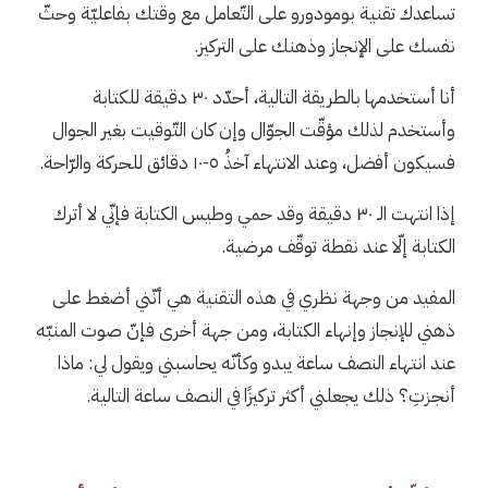
تساعدك تقنية بومودورو على التّعامل مع وقتك بفاعليّة وحثّ
نفسك على الإنجاز وذهنك على التركيز.
أنا أستخدمها بالطريقة التالية، أحدّد ٣٠ دقيقة للكتابة
وأستخدم لذلك مؤقّت الجوّال وإن كان التّوقيت بغير الجوال
فسيكون أفضل، وعند الانتهاء آخذُ ٥-١٠ دقائق للحركة والرّاحة.
إذا انتهت الـ ٣٠ دقيقة وقد حمي وطيس الكتابة فإنّي لا أترك
الكتابة إلّا عند نقطة توقّف مرضية.
المفيد من وجهة نظري في هذه التقنية هي أنّني أضغط على
ذهني للإنجاز وإنهاء الكتابة، ومن جهة أخرى فإنّ صوت المنبّه
عند انتهاء النصف ساعة يبدو وكأنّه يحاسبني ويقول لي: ماذا
أنجزتِ؟ ذلك يجعلني أكثر تركيزًا في النصف ساعة التالية.