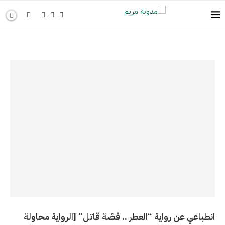
انطباعي عن رواية “العطر .. قصّة قاتل” [الرواية محاولة