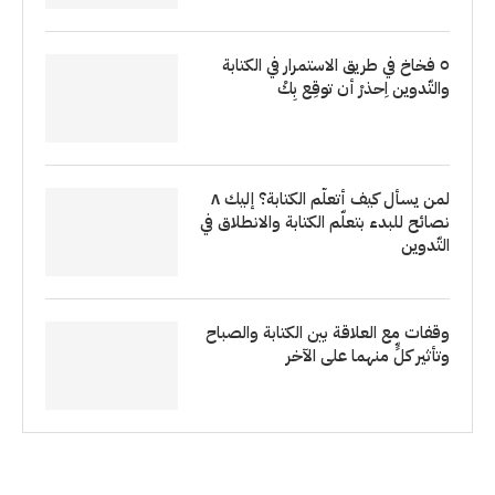
٥ فخاخ في طريق الاستمرار في الكتابة
والتّدوين اِحذرْ أن توقِع بِكْ
لمن يسأل كيف أتعلّم الكتابة؟ إليك ٨
نصائح للبدء بتعلّم الكتابة والانطلاق في
التّدوين
وقفات مع العلاقة بين الكتابة والصباح
وتأثير كلٍّ منهما على الآخر