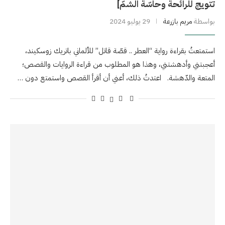
تتويج للرائحة وحاسّة الشمّ]
بواسطة
مريم بازرعة
29 يوليو 2024
استمتعتُ بقراءة رواية “العطر .. قصّة قاتل” للألماني باتريك زوسكيند،
أعجبتني وأدهشتني، وهذا هو المطلوب من قراءة الروايات والقصص؛
المتعة والدّهشة. اعتدتُ ذلك، أعني أن أقرأ القصص واستمتع دون …