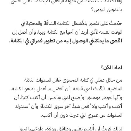
ولعلّك قد استنتجت من مقولة الرافعي لمَ حكمتُ على نفسي
بالتدوين اليومي؟
حكمتُ على نفسي بالأشغال الكتابية الشاقّة والمحبّبة في
الوقت نفسه لأنّني أريد أن أحيا مع الكتابة وبها، وأن أصل إلى
أقصى ما يمكنني الوصول إليه من تطوير قدراتي في الكتابة.
لماذا الآن؟
من خلال عملي في كتابة المحتوى خلال السنوات الثلاثة
الماضية، تأكّدتْ لدي قناعة بأن أفضل ما أعمل به هو الكتابة،
وأنّها جوهر موهبتي؛ وأصبح لدي هاجس أن أكتب كثيرًا، أن
أكتب وأكتب ولا أفعل شيئًا آخر سوى الكتابة، وأن أستدرك
السنوات من عمري التي عبرت دون أن أكتب.
لذلك قررتُ أن أُلمْلم نفسي وطاقتي ووقتي وأوجّهها نحو