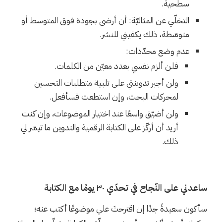
سطحية.
التخلّي عن المثاليّة: أن أرضى بجودة فوق المتوسط أو
متوسّطة، ذلك يكفيني للنشر.
عدم وضع محدّدات:
فلن ألزم نفسي بعدد معيّن من الكلمات.
ولن أجبر تدوينتي على تلبية متطلبات التحسين
لمحركات البحث، وإن استطعت فسأفعل.
ولن أضيّق واسعًا عند اختيار الموضوعات، وإن كنت
أريد أن أركّز على الكتابة الرقمية والتدوين ما تيسّر لي
ذلك.
ساعدني على النّجاح في تحدّي ٣٠ يومًا مع الكتابة
سأكون سعيدةً جدًا إن اقترحتَ علي موضوعًا أكتب عنه؛