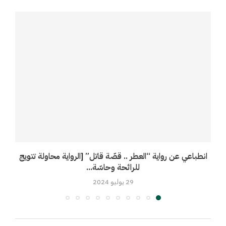
انطباعي عن رواية “العطر .. قصّة قاتل” [الرواية محاولة تتويج
خ
للرائحة وحاسّة...
29 يوليو 2024