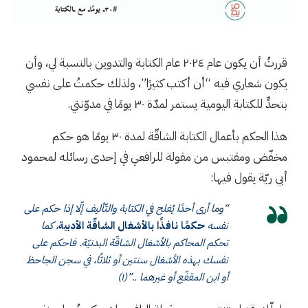
قررتُ أن يكون عام ٢٠٢٤ عام الكتابة والتدوين بالنسبة لي، وأن
يكون شعاري فيه “أن أكتب كثيرًا”، ولذلك حكمتُ على نفسي
بتحدٍّ للكتابة اليومية يستمر لمدّة ٣٠ يومًا في مدوّنتي.
هذا الحكم بأعمال الكتابة الشاقّة لمدة ٣٠ يومًا هو حكم
مخفّض ومقتبس من مقولة للرافعي في إحدى رسائله لمحمود
أبي ريّة يقول فيها:
“وما أرى أحدًا يُفلح في الكتابة والتّأليف إّلا إذا حكم على
نفسه
حكمًا نافذًا بالأشغال الشاقّة الأدبية
، كما
تحكم المحاكم بالأشغال الشاقّة البدنيّة. فاحكم على
نفسك بهذه الأشغال سنتين أو ثلاثًا، في سجن الجاحظ
أو ابن المقفّع أو غيرهما ..”(١)