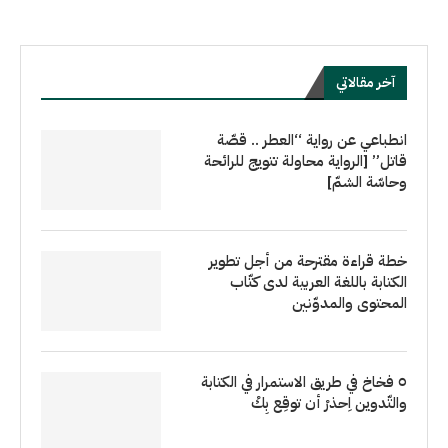
آخر مقالاتي
انطباعي عن رواية “العطر .. قصّة
قاتل” [الرواية محاولة تتويج للرائحة
وحاسّة الشمّ]
خطة قراءة مقترحة من أجل تطوير
الكتابة باللغة العربية لدى كتّاب
المحتوى والمدوّنين
٥ فخاخ في طريق الاستمرار في الكتابة
والتّدوين اِحذرْ أن توقِع بِكْ