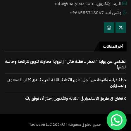
البريد الإلكتروني: info@marybaz.com
واتس أب: 966555718067+
آخر المقالات
انطباعي عن رواية “العطر .. قصّة قاتل” [الرواية محاولة تتويج للرائحة وحاسّة
الشمّ]
خطة قراءة مقترحة من أجل تطوير الكتابة باللغة العربية لدى كتّاب المحتوى
والمدوّنين
٥ فخاخ في طريق الاستمرار في الكتابة والتّدوين اِحذرْ أن توقِع بِكْ
جميع الحقوق محفوظة | ©2024 Tadween LLC