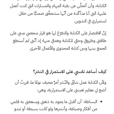
الكتابة، وأن أتخلّى عن بقية المهام والمسارات التي كنت أعمل
عليها، التي أنا متأكّدة من أنّها ستتحقّق ضمنيًّا من خلال
استمراري في التدوين.
إنّ الاقتصار على الكتابة والتفرّغ لها هو قرار شخصي مبني على
طاقتي وظروفي وحبّي للكتابة وهدفي منها؛ إذ أنّني لم أستطع
الجمع بينها وبين كتابة المحتوى والأعمال الأخرى.
كيف أساعد نفسي على الاستمرار في النشر؟
ولأن الكتابة عمل شاقّ والنّشر أمرٌ مخيف نوعًا ما، قررتُ أن
أضع لي معايير تعينني على الاستمرارية، وهي:
البساطة: أن أقبل ما يجود به ذهني ويسعفني به قلمي
من أفكار وصياغة، وأنشرها ولو كانت بسيطة أو تبدو