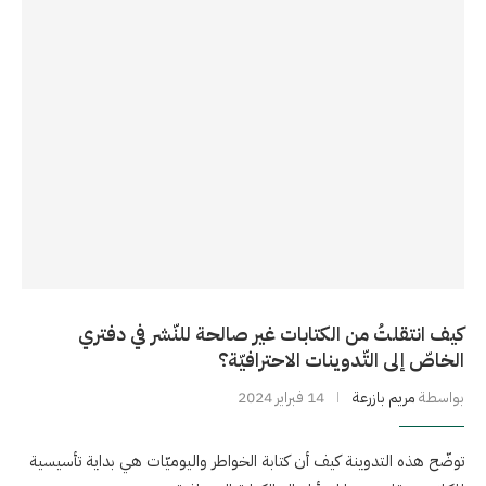
كيف انتقلتُ من الكتابات غير صالحة للنّشر في دفتري
الخاصّ إلى التّدوينات الاحترافيّة؟
بواسطة
مريم بازرعة
14 فبراير 2024
توضّح هذه التدوينة كيف أن كتابة الخواطر واليوميّات هي بداية تأسيسية