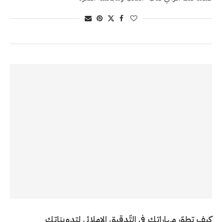
كيف تطوّر مهاراتك في التّدقيق الإملائي لتدويناتك