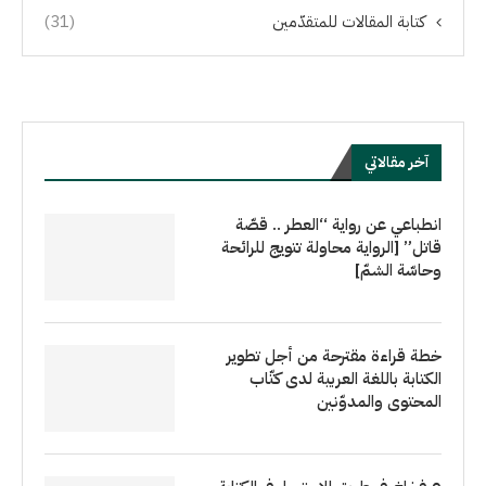
كتابة المقالات للمتقدّمين
(31)
آخر مقالاتي
انطباعي عن رواية “العطر .. قصّة
قاتل” [الرواية محاولة تتويج للرائحة
وحاسّة الشمّ]
خطة قراءة مقترحة من أجل تطوير
الكتابة باللغة العربية لدى كتّاب
المحتوى والمدوّنين