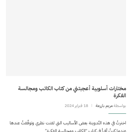
مختارات أسلوبية أعجبتني من كتاب الكاتب ومجالسة
الفكرة
بواسطة
مريم بازرعة
18 فبراير 2024
اخترتُ في هذه التّدوينة بعض الأساليب التي لفتت نظري وتوقّفتُ عندها
عندما كنتُ أقرأ في كتاب “الكاتب ومجالسة الفكرة”