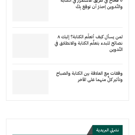
٥ فخاخ في طريق الاستمرار في الكتابة
والتّدوين اِحذرْ أن توقِع بِكْ
لمن يسأل كيف أتعلّم الكتابة؟ إليك ٨
نصائح للبدء بتعلّم الكتابة والانطلاق في
التّدوين
وقفات مع العلاقة بين الكتابة والصباح
وتأثير كلٍّ منهما على الآخر
نشرتي البريدية