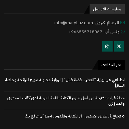
معلومات التواصل
البريد الإلكتروني: info@marybaz.com
واتس أب: 966555718067+
آخر المقالات
انطباعي عن رواية “العطر .. قصّة قاتل” [الرواية محاولة تتويج للرائحة وحاسّة
الشمّ]
خطة قراءة مقترحة من أجل تطوير الكتابة باللغة العربية لدى كتّاب المحتوى
والمدوّنين
٥ فخاخ في طريق الاستمرار في الكتابة والتّدوين اِحذرْ أن توقِع بِكْ