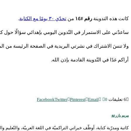
كانت هذه التدوينة
رقم #١٤
من
تحدّي ٣٠ يومًا مع الكتابة
.
ساعدْني على الاستمرار في التّدوين اليومي بإهدائي سؤالًا حول كتاب
ولا تنسَ الاشتراك في نشرتي البريدية في الصفحة الرئيسة من المد
أراكم غدًا في التّدوينة القادمة بإذن الله.
6 تعليقات
0
Email
Pinterest
Twitter
Facebook
مريم بازرعة
كاتبة ومدرّبة كتابة، أوظّف خبراتي التراكميّة في اللغة العربيّة، والتّعلي