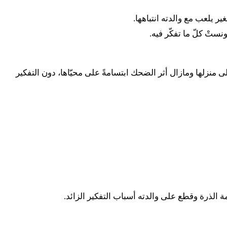
 يلعب مع والدته انتباهها.
تْ كلّ ما تفكّر فيه.
ك، واشترت منها ٤ عرانيس من الذرة، ثمّ واصلت السير إلى منزلها ومازال أثر الضحك ابتسامةً على محيّاها، دون التفكير
الذرة وقطع على والدته أسباب التفكير الزائد.