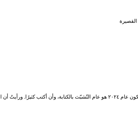
لقد سيطرت علي فكرة أن أزيد ممارستي للكتابة؛ فقد قرّرتُ أن يكون عام ٢٠٢٤ هو عام التّشب