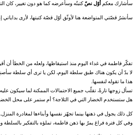
سأشارك معكم
أوّل نصّ
كتبتُه وسأعرضه كما هو دون تغيير، كان ا
سأنشرُ قصّتي المتواضعة هنا لأوثّق أوّل قصّة كتبتها، لأرى بداياتي إ
تفكّر فاطمة في غداء اليوم منذ استيقاظها، ولعله من الخطأ أن أقول 
لا بدّ أن يكون هناك طبق سلطة اليوم، لكن يا ترى أي سلطة سأصن
هذا ما تقوله لنفسها.
تسأل زوجها تارةً، تقلّب جميع الاحتمالات الممكنة لما سيكون عليه 
هل ستستخدم الخضار التي في الثلاجة؟ أم ستمر على محل الخضار
كل ذلك يجول في ذهنها بينما تجهّز نفسها وأبناءها لمغادرة المنزل.
وفي كل فترة فراغ يمرّ بها ذهن فاطمة، تملؤه بالتفكير بالسلطة وال