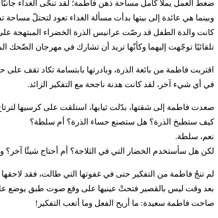
ضغط العمل يملأ كامل مساحة ذهن فاطمة؛ لقد تنحّى الغداء جانبًا
وبينما هي عائدة إلى بيتها بدأت مسألة الغداء تعود لتحتلّ مساحة
كانت والدة الطفل قد رصّت عرانيس الذرة الخضراء المبتهجة على 
تلقائيًا توجّهت إليهما وكأنّها تريد أن تشارك في مهرجان الضّحك الم
في أي شيء آخر، لقد كانت هدنة ناجحة مع التفكير الزائد.
صعدت فاطمة إلى شقتها، بدّلت ثيابها، استلقت على كرسيها لترتاح قل
كيف ستطبخ الذرة؟ هل ستصنع حساء الذرة؟ أم سلطة؟
نعم، سلطة.
لكن هل سأستخدم الخضار التي في الثلاجة؟ أم أحتاج شيئًا آخر؟ وبي
لم تنجُ فاطمة من التفكير حتى في غفوتها التي طالت، فقد لاحقها 
بعد وقت ليس بالقصير فتحتْ عينيها على وقع صوت طبق يوضع على ال
صاحت فاطمة سعيدة: ما أريح الفعل وما أتعب التفكير!