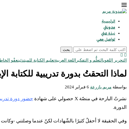
الرئيسية
مدونتي
نبذة عني
تواصل معي
بحث
التحرير اللغوي
التعلُّم و التفكير
اللغة العربية
تعليم الكتابة للمبتدئين
عفْو الخاط
لماذا التحقتُ بدورة تدريبية للكتابة ا
بواسطة
مريم بازرعة
6 فبراير 2024
نشرتُ البارحة في منصّة X حصولي على شهادة
حضور دورة تدريبيّ
الدورة.
وفي الحقيقة لا أحفلُ كثيرًا بالشّهادات لكنّ عندما وصلتني -وكان