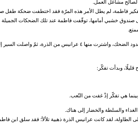
 لصالح مشاغل العمل.
 تفكير فاطمة، لم يطل الأمر هذه المرّة فقد اختطفت ضحكة طفل صغير
صندوق خشبي أمامها، توقّفت فاطمة عند تلك الضحكات الجميلة ونس
متع.
اقتربت فاطمة من بائعة الذرة، وبادرتها بابتسامة تكاد تقف على حدود الضح
يلًا، وبدأت تفكّر:
نما هي تفكّر إذْ غفت من التّعب.
الغداء والسلطة والخضار إلى هناك.
طاولة، لقد كانت عرانيس الذرة ذهبية تلألأ؛ فقد سلق ابن فاطمة 