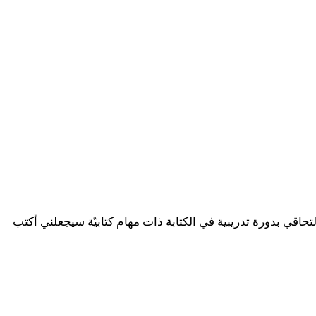
ّث بالكتابة، وأن أكتب كثيرًا. ورأيتُ أن التحاقي بدورة تدريبية في الكتابة ذات مهام كتابيّة سيجعلني أكتب